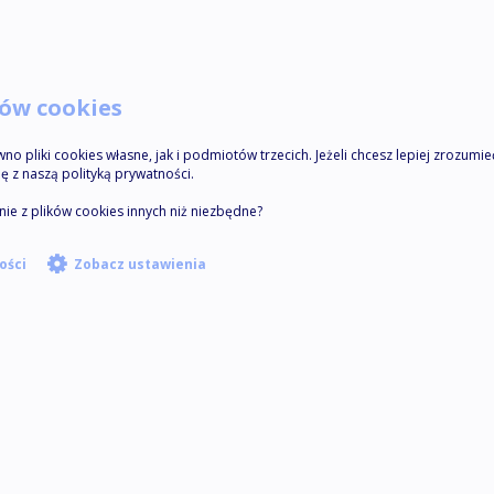
ków cookies
o pliki cookies własne, jak i podmiotów trzecich. Jeżeli chcesz lepiej zrozumie
ię z naszą polityką prywatności.
ie z plików cookies innych niż niezbędne?
ości
Zobacz ustawienia
l. Zielone
GON 521264550,
a M.St.
Krajowego
.