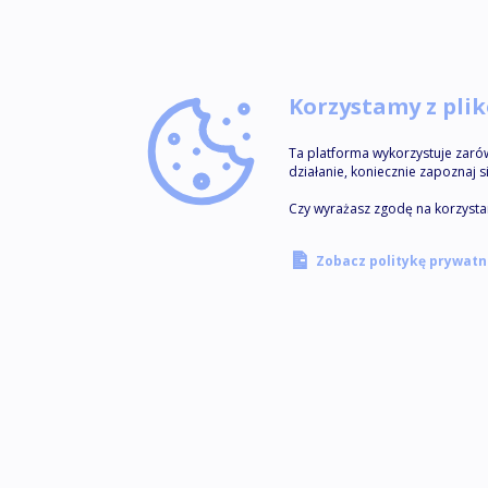
Korzystamy z pli
Ta platforma wykorzystuje zarówn
działanie, koniecznie zapoznaj s
Czy wyrażasz zgodę na korzystan
Zobacz politykę prywatn
BUZZcenter sp. z o.o. z siedzibą w Głoskowie, przy u
Wzgórze 1, 05-503 Głosków, NIP 1231508532, RE
wpisaną do rejestru sądowego Sądu Rejonowego dl
Warszawy w Warszawie, XIV Wydział Gospodarczy 
Rejestru Sądowego pod numerem KRS 0000954518
Kontakt
buzzlearning@buzzcenter.pl